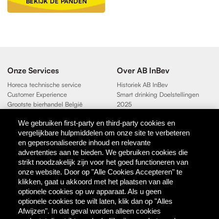
BEKIJK DE PANDEN
Onze Services
Over AB InBev
Horeca technische service
Historiek AB InBev
Customer Experience
Smart drinking Doelstellingen
Grootste bierhandel België
2025
Duurzaamheidsdoelen 2025
We gebruiken first-party en third-party cookies en
vergelijkbare hulpmiddelen om onze site te verbeteren
Contact
en gepersonaliseerde inhoud en relevante
AB InBev
advertenties aan te bieden. We gebruiken cookies die
Direct Contact
strikt noodzakelijk zijn voor het goed functioneren van
onze website. Door op "Alle Cookies Accepteren" te
klikken, gaat u akkoord met het plaatsen van alle
Tools & Partners
optionele cookies op uw apparaat. Als u geen
Downloadcentrum
optionele cookies toe wilt laten, klik dan op "Alles
TaDa - digitale coupons
Afwijzen". In dat geval worden alleen cookies
BEES Delivery - dranken