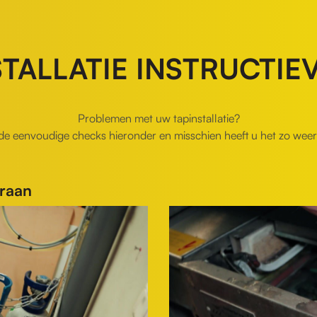
TALLATIE INSTRUCTIE
Problemen met uw tapinstallatie?
de eenvoudige checks hieronder en misschien heeft u het zo weer
kraan