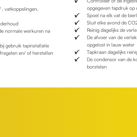
Controleer of de inge
opgegeven tapdruk op d
 , vatkoppelingen,
Spoel na elk vat de bie
Sluit elke avond de CO
onderhoud
Reinig dagelijks de verl
s de normale werkuren na
De afvoer van de verlek
opgelost in lauw water
j gebruik tapinstallatie
Tapkraan dagelijks rein
fregelen en/ of herstellen
De condensor van de koe
borstelen