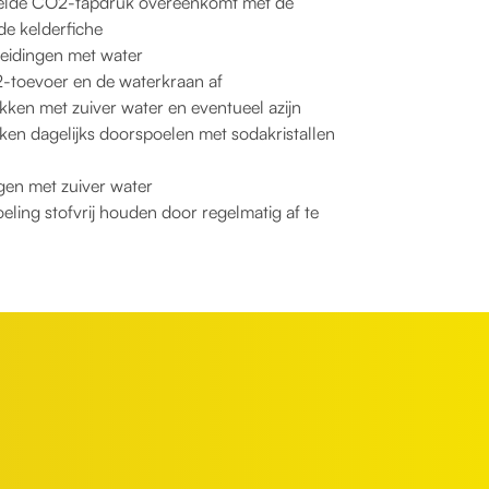
stelde CO2-tapdruk overeenkomt met de
e kelderfiche
rleidingen met water
2-toevoer en de waterkraan af
ekken met zuiver water en eventueel azijn
ken dagelijks doorspoelen met sodakristallen
igen met zuiver water
ling stofvrij houden door regelmatig af te