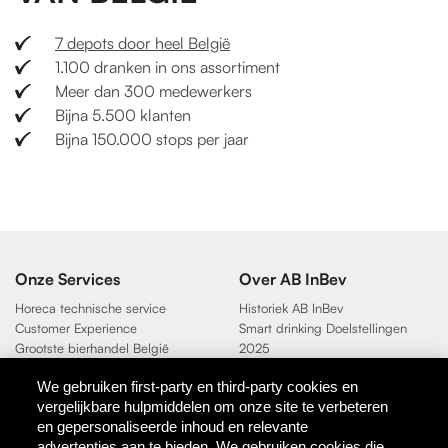
7 depots door heel België
1.100 dranken in ons assortiment
Meer dan 300 medewerkers
Bijna 5.500 klanten
Bijna 150.000 stops per jaar
Onze Services
Over AB InBev
Horeca technische service
Historiek AB InBev
Customer Experience
Smart drinking Doelstellingen
Grootste bierhandel België
2025
Duurzaamheidsdoelen 2025
We gebruiken first-party en third-party cookies en
vergelijkbare hulpmiddelen om onze site te verbeteren
Contact
en gepersonaliseerde inhoud en relevante
AB InBev
advertenties aan te bieden. We gebruiken cookies die