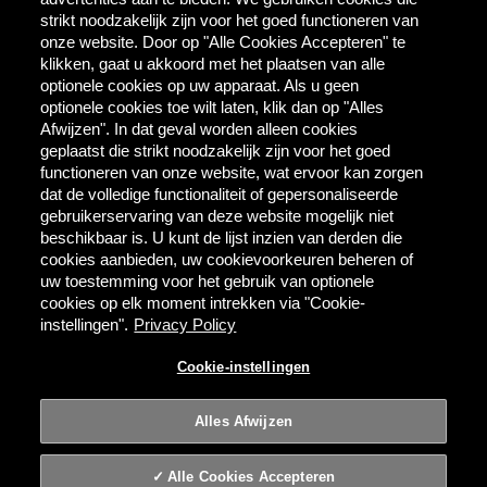
Direct Contact
strikt noodzakelijk zijn voor het goed functioneren van
onze website. Door op "Alle Cookies Accepteren" te
klikken, gaat u akkoord met het plaatsen van alle
Tools & Partners
optionele cookies op uw apparaat. Als u geen
Downloadcentrum
optionele cookies toe wilt laten, klik dan op "Alles
TaDa - digitale coupons
Afwijzen". In dat geval worden alleen cookies
BEES Delivery - dranken
geplaatst die strikt noodzakelijk zijn voor het goed
groothandel
functioneren van onze website, wat ervoor kan zorgen
dat de volledige functionaliteit of gepersonaliseerde
gebruikerservaring van deze website mogelijk niet
Direct bestellen
beschikbaar is. U kunt de lijst inzien van derden die
cookies aanbieden, uw cookievoorkeuren beheren of
MYBEES.BE
uw toestemming voor het gebruik van optionele
cookies op elk moment intrekken via "Cookie-
instellingen".
Privacy Policy
Alcoholmisbruik schaadt de gezondheid.
Cookie-instellingen
Gebruiksvoorwaarden
Privacy
Cookie-instellingen
Alles Afwijzen
© 2026 AB InBev | Alle rechten voorbehouden
Alle Cookies Accepteren