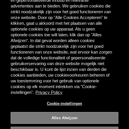
en gepersonaliseerde inhoud en relevante
AB InBev
advertenties aan te bieden. We gebruiken cookies die
Direct Contact
strikt noodzakelijk zijn voor het goed functioneren van
onze website. Door op "Alle Cookies Accepteren" te
klikken, gaat u akkoord met het plaatsen van alle
Tools & Partners
optionele cookies op uw apparaat. Als u geen
Downloadcentrum
optionele cookies toe wilt laten, klik dan op "Alles
TaDa - digitale coupons
Afwijzen". In dat geval worden alleen cookies
BEES Delivery - dranken
geplaatst die strikt noodzakelijk zijn voor het goed
groothandel
functioneren van onze website, wat ervoor kan zorgen
dat de volledige functionaliteit of gepersonaliseerde
gebruikerservaring van deze website mogelijk niet
Direct bestellen
beschikbaar is. U kunt de lijst inzien van derden die
cookies aanbieden, uw cookievoorkeuren beheren of
MYBEES.BE
uw toestemming voor het gebruik van optionele
cookies op elk moment intrekken via "Cookie-
instellingen".
Privacy Policy
Alcoholmisbruik schaadt de gezondheid.
Cookie-instellingen
Gebruiksvoorwaarden
Privacy
Cookie-instellingen
Alles Afwijzen
© 2026 AB InBev | Alle rechten voorbehouden