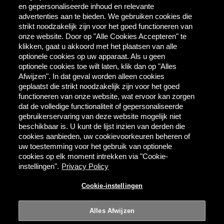
Contact
en gepersonaliseerde inhoud en relevante
AB InBev
advertenties aan te bieden. We gebruiken cookies die
Direct Contact
strikt noodzakelijk zijn voor het goed functioneren van
onze website. Door op "Alle Cookies Accepteren" te
klikken, gaat u akkoord met het plaatsen van alle
Tools & Partners
optionele cookies op uw apparaat. Als u geen
Downloadcentrum
optionele cookies toe wilt laten, klik dan op "Alles
TaDa - digitale coupons
Afwijzen". In dat geval worden alleen cookies
BEES Delivery - dranken
geplaatst die strikt noodzakelijk zijn voor het goed
groothandel
functioneren van onze website, wat ervoor kan zorgen
dat de volledige functionaliteit of gepersonaliseerde
gebruikerservaring van deze website mogelijk niet
Direct bestellen
beschikbaar is. U kunt de lijst inzien van derden die
cookies aanbieden, uw cookievoorkeuren beheren of
MYBEES.BE
uw toestemming voor het gebruik van optionele
cookies op elk moment intrekken via "Cookie-
instellingen".
Privacy Policy
Alcoholmisbruik schaadt de gezondheid.
Cookie-instellingen
Gebruiksvoorwaarden
Privacy
Cookie-instellingen
Alles Afwijzen
© 2026 AB InBev | Alle rechten voorbehouden