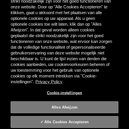
Direct Contact
strikt noodzakelijk zijn voor het goed functioneren van
onze website. Door op "Alle Cookies Accepteren" te
klikken, gaat u akkoord met het plaatsen van alle
Tools & Partners
optionele cookies op uw apparaat. Als u geen
Downloadcentrum
optionele cookies toe wilt laten, klik dan op "Alles
TaDa - digitale coupons
Afwijzen". In dat geval worden alleen cookies
BEES Delivery - dranken
geplaatst die strikt noodzakelijk zijn voor het goed
groothandel
functioneren van onze website, wat ervoor kan zorgen
dat de volledige functionaliteit of gepersonaliseerde
gebruikerservaring van deze website mogelijk niet
Direct bestellen
beschikbaar is. U kunt de lijst inzien van derden die
cookies aanbieden, uw cookievoorkeuren beheren of
MYBEES.BE
uw toestemming voor het gebruik van optionele
cookies op elk moment intrekken via "Cookie-
instellingen".
Privacy Policy
Alcoholmisbruik schaadt de gezondheid.
Cookie-instellingen
Gebruiksvoorwaarden
Privacy
Cookie-instellingen
Alles Afwijzen
© 2026 AB InBev | Alle rechten voorbehouden
Alle Cookies Accepteren