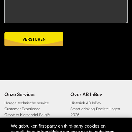
VERSTUREN
Onze Services
Over AB InBev
Horeca technische service
Historiek AB InBev
Customer Experience
Smart drinking Doelstellingen
Grootste bierhandel België
2025
Duurzaamheidsdoelen 2025
We gebruiken first-party en third-party cookies en
vergelijkbare hulpmiddelen om onze site te verbeteren