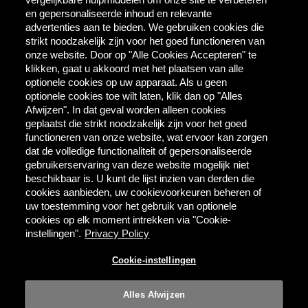
Contact
en gepersonaliseerde inhoud en relevante
AB InBev
advertenties aan te bieden. We gebruiken cookies die
Direct Contact
strikt noodzakelijk zijn voor het goed functioneren van
onze website. Door op "Alle Cookies Accepteren" te
klikken, gaat u akkoord met het plaatsen van alle
Tools & Partners
optionele cookies op uw apparaat. Als u geen
Downloadcentrum
optionele cookies toe wilt laten, klik dan op "Alles
TaDa - digitale coupons
Afwijzen". In dat geval worden alleen cookies
BEES Delivery - dranken
geplaatst die strikt noodzakelijk zijn voor het goed
groothandel
functioneren van onze website, wat ervoor kan zorgen
dat de volledige functionaliteit of gepersonaliseerde
gebruikerservaring van deze website mogelijk niet
Direct bestellen
beschikbaar is. U kunt de lijst inzien van derden die
cookies aanbieden, uw cookievoorkeuren beheren of
MYBEES.BE
uw toestemming voor het gebruik van optionele
cookies op elk moment intrekken via "Cookie-
instellingen".
Privacy Policy
Alcoholmisbruik schaadt de gezondheid.
Cookie-instellingen
Gebruiksvoorwaarden
Privacy
Cookie-instellingen
Alles Afwijzen
© 2026 AB InBev | Alle rechten voorbehouden