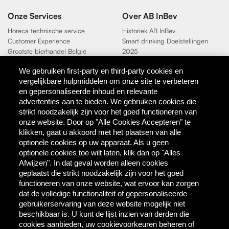
Onze Services
Over AB InBev
Horeca technische service
Historiek AB InBev
Customer Experience
Smart drinking Doelstellingen
Grootste bierhandel België
2025
Duurzaamheidsdoelen 2025
We gebruiken first-party en third-party cookies en
vergelijkbare hulpmiddelen om onze site te verbeteren
Contact
en gepersonaliseerde inhoud en relevante
AB InBev
advertenties aan te bieden. We gebruiken cookies die
Direct Contact
strikt noodzakelijk zijn voor het goed functioneren van
onze website. Door op "Alle Cookies Accepteren" te
klikken, gaat u akkoord met het plaatsen van alle
Tools & Partners
optionele cookies op uw apparaat. Als u geen
Downloadcentrum
optionele cookies toe wilt laten, klik dan op "Alles
TaDa - digitale coupons
Afwijzen". In dat geval worden alleen cookies
BEES Delivery - dranken
geplaatst die strikt noodzakelijk zijn voor het goed
groothandel
functioneren van onze website, wat ervoor kan zorgen
dat de volledige functionaliteit of gepersonaliseerde
gebruikerservaring van deze website mogelijk niet
Direct bestellen
beschikbaar is. U kunt de lijst inzien van derden die
cookies aanbieden, uw cookievoorkeuren beheren of