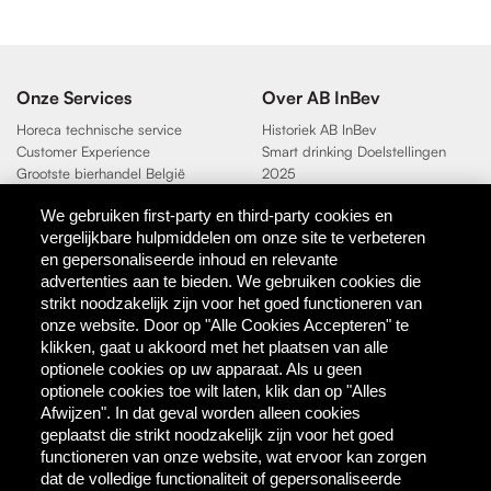
Onze Services
Over AB InBev
Horeca technische service
Historiek AB InBev
Customer Experience
Smart drinking Doelstellingen
Grootste bierhandel België
2025
Duurzaamheidsdoelen 2025
We gebruiken first-party en third-party cookies en
vergelijkbare hulpmiddelen om onze site te verbeteren
Contact
en gepersonaliseerde inhoud en relevante
AB InBev
advertenties aan te bieden. We gebruiken cookies die
Direct Contact
strikt noodzakelijk zijn voor het goed functioneren van
onze website. Door op "Alle Cookies Accepteren" te
klikken, gaat u akkoord met het plaatsen van alle
Tools & Partners
optionele cookies op uw apparaat. Als u geen
Downloadcentrum
optionele cookies toe wilt laten, klik dan op "Alles
TaDa - digitale coupons
Afwijzen". In dat geval worden alleen cookies
BEES Delivery - dranken
geplaatst die strikt noodzakelijk zijn voor het goed
groothandel
functioneren van onze website, wat ervoor kan zorgen
dat de volledige functionaliteit of gepersonaliseerde