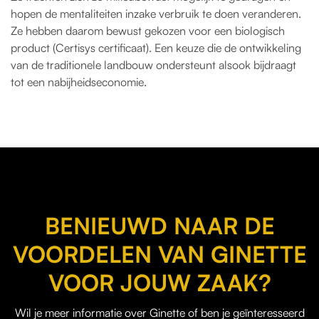
hopen de mentaliteiten inzake verbruik te doen veranderen.
Ze hebben daarom bewust gekozen voor een biologisch
product (Certisys certificaat). Een keuze die de ontwikkeling
van de traditionele landbouw ondersteunt alsook bijdraagt
tot een nabijheidseconomie.
BENIEUWD NAAR DE
VOORDELEN VAN GINETTE
VOOR JOUW ZAAK?
Wil je
meer informatie over Ginette
of ben je geïnteresseerd