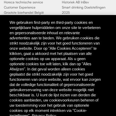
Horeca technische service
Historiek AB InBev
Customer Experience
Smart drinking Doelstellingen
Grootste bierhandel België
2025
Duurzaamheidsdoelen 2025
We gebruiken first-party en third-party cookies en
vergelijkbare hulpmiddelen om onze site te verbeteren
Contact
en gepersonaliseerde inhoud en relevante
AB InBev
advertenties aan te bieden. We gebruiken cookies die
Direct Contact
strikt noodzakelijk zijn voor het goed functioneren van
onze website. Door op "Alle Cookies Accepteren" te
klikken, gaat u akkoord met het plaatsen van alle
Tools & Partners
optionele cookies op uw apparaat. Als u geen
Downloadcentrum
optionele cookies toe wilt laten, klik dan op "Alles
TaDa - digitale coupons
Afwijzen". In dat geval worden alleen cookies
BEES Delivery - dranken
geplaatst die strikt noodzakelijk zijn voor het goed
groothandel
functioneren van onze website, wat ervoor kan zorgen
dat de volledige functionaliteit of gepersonaliseerde
gebruikerservaring van deze website mogelijk niet
Direct bestellen
beschikbaar is. U kunt de lijst inzien van derden die
cookies aanbieden, uw cookievoorkeuren beheren of
MYBEES.BE
uw toestemming voor het gebruik van optionele
cookies op elk moment intrekken via "Cookie-
instellingen".
Privacy Policy