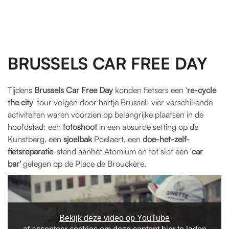
BRUSSELS CAR FREE DAY
Tijdens
Brussels
Car Free Day
konden fietsers een '
re-cycle
the city
' tour volgen door hartje Brussel: vier verschillende
activiteiten waren voorzien op belangrijke plaatsen in de
hoofdstad: een
fotoshoot
in een absurde setting op de
Kunstberg, een
sjoelbak
Poelaert, een
doe-het-zelf-
fietsreparatie
-stand aanhet Atomium en tot slot een '
car
bar'
gelegen op de Place de Brouckère.
Bekijk deze video op YouTube