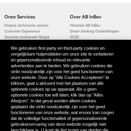
Onze Services
Over AB InBev
Horeca technische service
Historiek AB InBev
Customer Experience
Smart drinking Doelstellingen
Grootste bierhandel België
2025
Duurzaamheidsdoelen 2025
We gebruiken first-party en third-party cookies en
vergelijkbare hulpmiddelen om onze site te verbeteren
Contact
en gepersonaliseerde inhoud en relevante
AB InBev
advertenties aan te bieden. We gebruiken cookies die
Direct Contact
strikt noodzakelijk zijn voor het goed functioneren van
onze website. Door op "Alle Cookies Accepteren" te
klikken, gaat u akkoord met het plaatsen van alle
Tools & Partners
optionele cookies op uw apparaat. Als u geen
Downloadcentrum
optionele cookies toe wilt laten, klik dan op "Alles
TaDa - digitale coupons
Afwijzen". In dat geval worden alleen cookies
BEES Delivery - dranken
geplaatst die strikt noodzakelijk zijn voor het goed
groothandel
functioneren van onze website, wat ervoor kan zorgen
dat de volledige functionaliteit of gepersonaliseerde
gebruikerservaring van deze website mogelijk niet
Direct bestellen
beschikbaar is. U kunt de lijst inzien van derden die