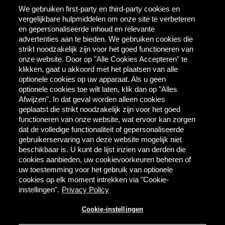
We gebruiken first-party en third-party cookies en
vergelijkbare hulpmiddelen om onze site te verbeteren
Contact
en gepersonaliseerde inhoud en relevante
AB InBev
advertenties aan te bieden. We gebruiken cookies die
Direct Contact
strikt noodzakelijk zijn voor het goed functioneren van
onze website. Door op "Alle Cookies Accepteren" te
klikken, gaat u akkoord met het plaatsen van alle
Tools & Partners
optionele cookies op uw apparaat. Als u geen
Downloadcentrum
optionele cookies toe wilt laten, klik dan op "Alles
TaDa - digitale coupons
Afwijzen". In dat geval worden alleen cookies
BEES Delivery - dranken
geplaatst die strikt noodzakelijk zijn voor het goed
groothandel
functioneren van onze website, wat ervoor kan zorgen
dat de volledige functionaliteit of gepersonaliseerde
gebruikerservaring van deze website mogelijk niet
Direct bestellen
beschikbaar is. U kunt de lijst inzien van derden die
cookies aanbieden, uw cookievoorkeuren beheren of
MYBEES.BE
uw toestemming voor het gebruik van optionele
cookies op elk moment intrekken via "Cookie-
instellingen".
Privacy Policy
Alcoholmisbruik schaadt de gezondheid.
Cookie-instellingen
Gebruiksvoorwaarden
Privacy
Cookie-instellingen