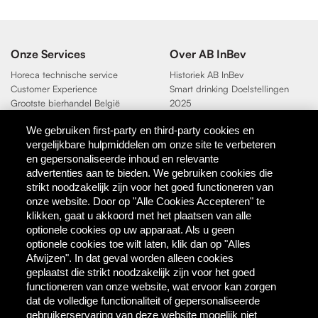
Onze Services
Over AB InBev
Horeca technische service
Historiek AB InBev
Customer Experience
Smart drinking Doelstellingen
Grootste bierhandel België
2025
Duurzaamheidsdoelen 2025
We gebruiken first-party en third-party cookies en
vergelijkbare hulpmiddelen om onze site te verbeteren
Contact
en gepersonaliseerde inhoud en relevante
AB InBev
advertenties aan te bieden. We gebruiken cookies die
Direct Contact
strikt noodzakelijk zijn voor het goed functioneren van
onze website. Door op "Alle Cookies Accepteren" te
klikken, gaat u akkoord met het plaatsen van alle
Tools & Partners
optionele cookies op uw apparaat. Als u geen
Downloadcentrum
optionele cookies toe wilt laten, klik dan op "Alles
TaDa - digitale coupons
Afwijzen". In dat geval worden alleen cookies
BEES Delivery - dranken
geplaatst die strikt noodzakelijk zijn voor het goed
groothandel
functioneren van onze website, wat ervoor kan zorgen
dat de volledige functionaliteit of gepersonaliseerde
gebruikerservaring van deze website mogelijk niet
Direct bestellen