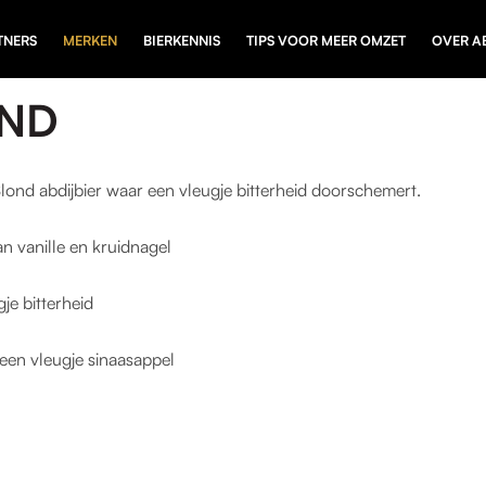
TNERS
MERKEN
BIERKENNIS
TIPS VOOR MEER OMZET
OVER A
OND
Blond abdijbier waar een vleugje bitterheid doorschemert.
an vanille en kruidnagel
je bitterheid
t een vleugje sinaasappel