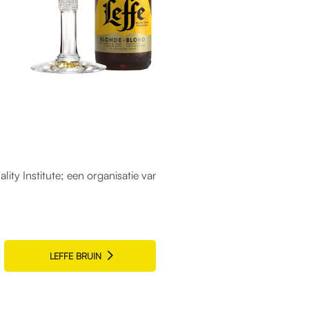
lity Institute; een organisatie van chef-koks en sommeliers
LEFFE BRUIN