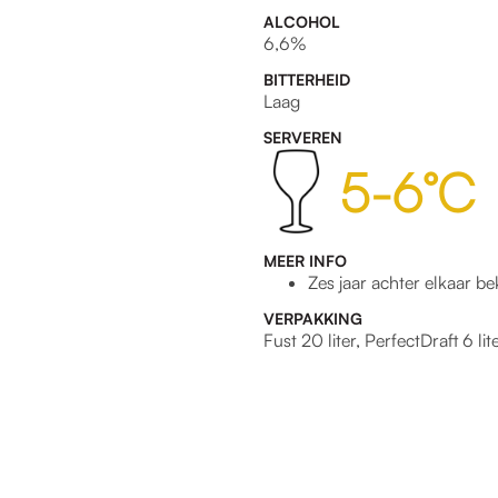
ALCOHOL
6,6%
BITTERHEID
Laag
SERVEREN
5-6°C
MEER INFO
Zes jaar achter elkaar b
VERPAKKING
Fust 20 liter, PerfectDraft 6 lit