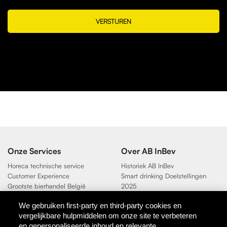
VERSTUREN
Onze Services
Over AB InBev
Horeca technische service
Historiek AB InBev
Customer Experience
Smart drinking Doelstellingen
Grootste bierhandel België
2025
Duurzaamheidsdoelen 2025
We gebruiken first-party en third-party cookies en
vergelijkbare hulpmiddelen om onze site te verbeteren
Contact
en gepersonaliseerde inhoud en relevante