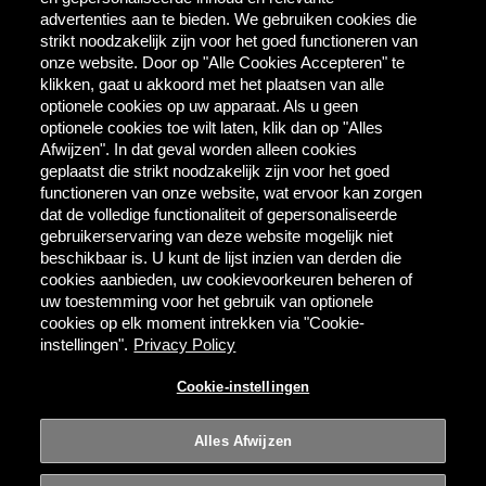
AB InBev
advertenties aan te bieden. We gebruiken cookies die
Direct Contact
strikt noodzakelijk zijn voor het goed functioneren van
onze website. Door op "Alle Cookies Accepteren" te
klikken, gaat u akkoord met het plaatsen van alle
Tools & Partners
optionele cookies op uw apparaat. Als u geen
Downloadcentrum
optionele cookies toe wilt laten, klik dan op "Alles
TaDa - digitale coupons
Afwijzen". In dat geval worden alleen cookies
BEES Delivery - dranken
geplaatst die strikt noodzakelijk zijn voor het goed
groothandel
functioneren van onze website, wat ervoor kan zorgen
dat de volledige functionaliteit of gepersonaliseerde
gebruikerservaring van deze website mogelijk niet
Direct bestellen
beschikbaar is. U kunt de lijst inzien van derden die
cookies aanbieden, uw cookievoorkeuren beheren of
MYBEES.BE
uw toestemming voor het gebruik van optionele
cookies op elk moment intrekken via "Cookie-
instellingen".
Privacy Policy
Alcoholmisbruik schaadt de gezondheid.
Cookie-instellingen
Gebruiksvoorwaarden
Privacy
Cookie-instellingen
Alles Afwijzen
© 2026 AB InBev | Alle rechten voorbehouden