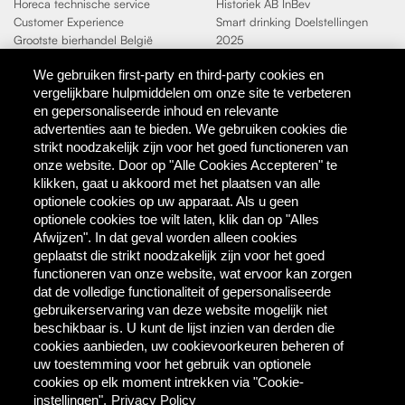
Horeca technische service
Historiek AB InBev
Customer Experience
Smart drinking Doelstellingen
Grootste bierhandel België
2025
Duurzaamheidsdoelen 2025
We gebruiken first-party en third-party cookies en
vergelijkbare hulpmiddelen om onze site te verbeteren
Contact
en gepersonaliseerde inhoud en relevante
AB InBev
advertenties aan te bieden. We gebruiken cookies die
Direct Contact
strikt noodzakelijk zijn voor het goed functioneren van
onze website. Door op "Alle Cookies Accepteren" te
klikken, gaat u akkoord met het plaatsen van alle
Tools & Partners
optionele cookies op uw apparaat. Als u geen
Downloadcentrum
optionele cookies toe wilt laten, klik dan op "Alles
TaDa - digitale coupons
Afwijzen". In dat geval worden alleen cookies
BEES Delivery - dranken
geplaatst die strikt noodzakelijk zijn voor het goed
groothandel
functioneren van onze website, wat ervoor kan zorgen
dat de volledige functionaliteit of gepersonaliseerde
gebruikerservaring van deze website mogelijk niet
Direct bestellen
beschikbaar is. U kunt de lijst inzien van derden die
cookies aanbieden, uw cookievoorkeuren beheren of
MYBEES.BE
uw toestemming voor het gebruik van optionele
cookies op elk moment intrekken via "Cookie-
instellingen".
Privacy Policy