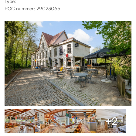
Type:
POC nummer: 29023065
+2