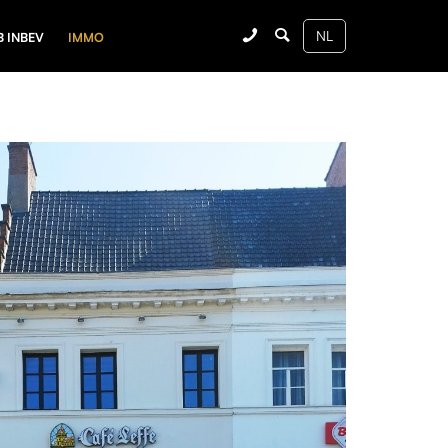
B INBEV
IMMO