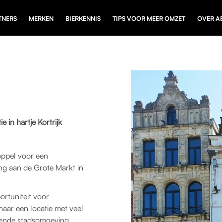
TNERS
MERKEN
BIERKENNIS
TIPS VOOR MEER OMZET
OVER A
 in hartje Kortrijk
oppel voor een
ng aan de Grote Markt in
ortuniteit voor
aar een locatie met veel
isende stadsomgeving.