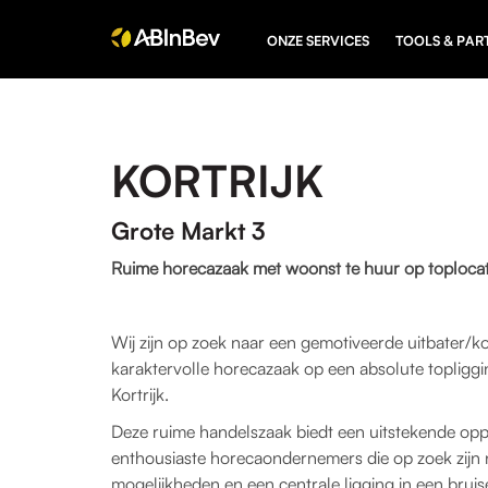
ONZE SERVICES
TOOLS & PAR
KORTRIJK
Grote Markt 3
Ruime horecazaak met woonst te huur op toplocatie
Wij zijn op zoek naar een gemotiveerde uitbater/k
karaktervolle horecazaak op een absolute topliggi
Kortrijk.
Deze ruime handelszaak biedt een uitstekende opp
enthousiaste horecaondernemers die op zoek zijn n
mogelijkheden en een centrale ligging in een bru