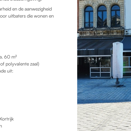
aarheid en de aanwezigheid
voor uitbaters die wonen en
ca. 60 m²
 of polyvalente zaal)
de uit:
ortrijk
n