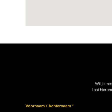
Wil je me
Laat hieron
Voornaam / Achternaam *