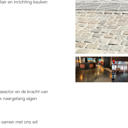
air en inrichting keuken
casector en de kracht van
jk naargelang eigen
e samen met ons wil